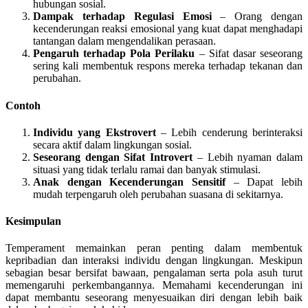
hubungan sosial.
Dampak terhadap Regulasi Emosi
– Orang dengan
kecenderungan reaksi emosional yang kuat dapat menghadapi
tantangan dalam mengendalikan perasaan.
Pengaruh terhadap Pola Perilaku
– Sifat dasar seseorang
sering kali membentuk respons mereka terhadap tekanan dan
perubahan.
Contoh
Individu yang Ekstrovert
– Lebih cenderung berinteraksi
secara aktif dalam lingkungan sosial.
Seseorang dengan Sifat Introvert
– Lebih nyaman dalam
situasi yang tidak terlalu ramai dan banyak stimulasi.
Anak dengan Kecenderungan Sensitif
– Dapat lebih
mudah terpengaruh oleh perubahan suasana di sekitarnya.
Kesimpulan
Temperament memainkan peran penting dalam membentuk
kepribadian dan interaksi individu dengan lingkungan. Meskipun
sebagian besar bersifat bawaan, pengalaman serta pola asuh turut
memengaruhi perkembangannya. Memahami kecenderungan ini
dapat membantu seseorang menyesuaikan diri dengan lebih baik