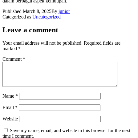
dalam berbagai aspek kehidupan.
Published
March 8, 2025
By
junior
Categorized as
Uncategorized
Leave a comment
Your email address will not be published.
Required fields are
marked
*
Comment
*
Name
*
Email
*
Website
Save my name, email, and website in this browser for the next
time I comment.