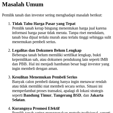
Masalah Umum
Pemilik tanah dan investor sering menghadapi masalah berikut:
Tidak Tahu Harga Pasar yang Tepat
Pemilik tanah kerap bingung menentukan harga jual karena
informasi harga pasar tidak merata. Tanpa riset mendalam,
tanah bisa dijual terlalu murah atau terlalu tinggi sehingga sulit
menemukan pembeli serius.
Legalitas dan Dokumen Belum Lengkap
Beberapa tanah belum memiliki sertifikat lengkap, bukti
kepemilikan sah, atau dokumen pendukung lain seperti IMB
dan PBB. Hal ini menjadi hambatan besar bagi investor yang
ingin membeli dengan aman.
Kesulitan Menemukan Pembeli Serius
Banyak calon pembeli datang hanya ingin menawar rendah
atau tidak memiliki niat membeli secara serius. Situasi ini
memperlambat proses transaksi, apalagi di lokasi strategis
seperti
Bandung Timur
,
Tangerang BSD
, dan
Jakarta
Selatan
.
Kurangnya Promosi Efektif
Pemilik tanah sering menggunakan metode tradisional, seperti