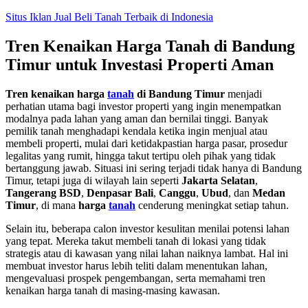
Skip
Situs Iklan Jual Beli Tanah Terbaik di Indonesia
to
content
Tren Kenaikan Harga Tanah di Bandung
Timur untuk Investasi Properti Aman
Tren kenaikan harga
tanah
di Bandung Timur
menjadi
perhatian utama bagi investor properti yang ingin menempatkan
modalnya pada lahan yang aman dan bernilai tinggi. Banyak
pemilik tanah menghadapi kendala ketika ingin menjual atau
membeli properti, mulai dari ketidakpastian harga pasar, prosedur
legalitas yang rumit, hingga takut tertipu oleh pihak yang tidak
bertanggung jawab. Situasi ini sering terjadi tidak hanya di Bandung
Timur, tetapi juga di wilayah lain seperti
Jakarta Selatan
,
Tangerang BSD
,
Denpasar Bali
,
Canggu
,
Ubud
, dan
Medan
Timur
, di mana
harga
tanah
cenderung meningkat setiap tahun.
Selain itu, beberapa calon investor kesulitan menilai potensi lahan
yang tepat. Mereka takut membeli tanah di lokasi yang tidak
strategis atau di kawasan yang nilai lahan naiknya lambat. Hal ini
membuat investor harus lebih teliti dalam menentukan lahan,
mengevaluasi prospek pengembangan, serta memahami tren
kenaikan harga tanah di masing-masing kawasan.