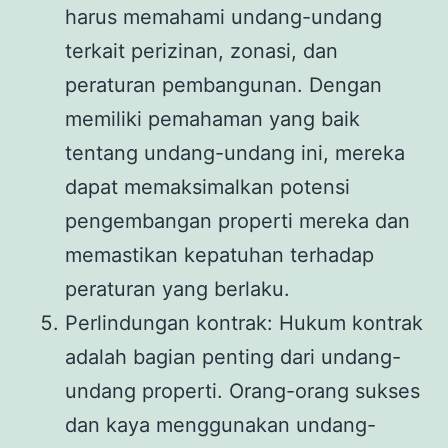
harus memahami undang-undang
terkait perizinan, zonasi, dan
peraturan pembangunan. Dengan
memiliki pemahaman yang baik
tentang undang-undang ini, mereka
dapat memaksimalkan potensi
pengembangan properti mereka dan
memastikan kepatuhan terhadap
peraturan yang berlaku.
Perlindungan kontrak: Hukum kontrak
adalah bagian penting dari undang-
undang properti. Orang-orang sukses
dan kaya menggunakan undang-