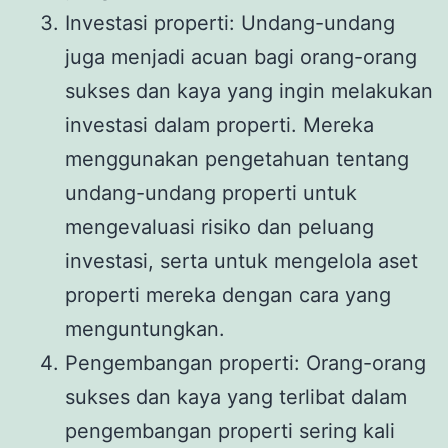
Investasi properti: Undang-undang
juga menjadi acuan bagi orang-orang
sukses dan kaya yang ingin melakukan
investasi dalam properti. Mereka
menggunakan pengetahuan tentang
undang-undang properti untuk
mengevaluasi risiko dan peluang
investasi, serta untuk mengelola aset
properti mereka dengan cara yang
menguntungkan.
Pengembangan properti: Orang-orang
sukses dan kaya yang terlibat dalam
pengembangan properti sering kali