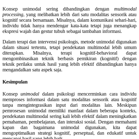
Konsep unimodal sering dibandingkan dengan
multimodal
processing
, yang melibatkan lebih dari satu modalitas sensorik atau
kognitif secara bersamaan. Misalnya, dalam komunikasi sehari-hari,
individu tidak hanya mendengar kata-kata tetapi juga menangkap
ekspresi wajah dan gestur tubuh sebagai tambahan informasi.
Dalam terapi dan intervensi psikologis, metode unimodal digunakan
dalam situasi tertentu, tetapi pendekatan multimodal lebih umum
diterapkan. Misalnya, terapi kognitif-behavioral dapat
mengombinasikan teknik berbasis pemikiran (kognitif) dengan
teknik perilaku untuk hasil yang lebih efektif dibandingkan hanya
mengandalkan satu aspek saja.
Kesimpulan
Konsep
unimodal
dalam psikologi mencerminkan cara individu
memproses informasi dalam satu modalitas sensorik atau kognitif
tanpa mengintegrasikan input dari modalitas lain. Meskipun
pemrosesan unimodal memiliki manfaat dalam beberapa konteks,
pendekatan multimodal sering kali lebih efektif dalam meningkatkan
pemahaman, pembelajaran, dan interaksi sosial. Dengan memahami
kapan dan bagaimana unimodal digunakan, kita dapat
mengoptimalkan strategi kognitif, perseptual, dan edukatif untuk
mencapai hasil yang lebih baik.