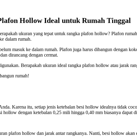
afon Hollow Ideal untuk Rumah Tinggal
 berapakah ukuran yang tepat untuk rangka plafon hollow? Plafon rum
ke dalam rumah.
n sebelum masuk ke dalam rumah. Plafon juga harus dibangun dengan kok
dan dirancang dengan cermat.
g digunakan. Berapakah ukuran ideal rangka plafon hollow atau jarak r
mbangun rumah!
nda. Karena itu, setiap jenis ketebalan besi hollow idealnya tidak c
si hollow dengan ketebalan 0,25 mili hingga 0,40 mm biasanya dapat d
an plafon hollow dan jarak antar rangkanya. Nanti, besi hollow akan d