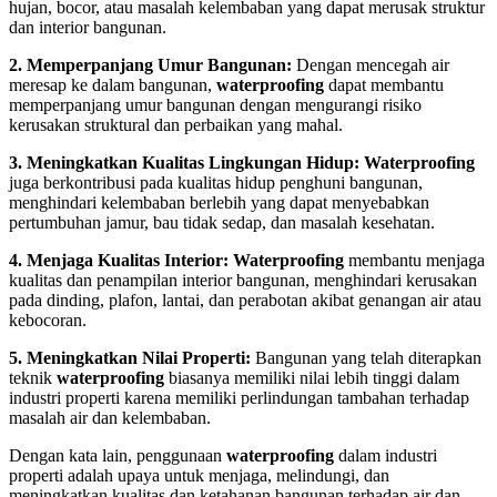
hujan, bocor, atau masalah kelembaban yang dapat merusak struktur
dan interior bangunan.
2. Memperpanjang Umur Bangunan:
Dengan mencegah air
meresap ke dalam bangunan,
waterproofing
dapat membantu
memperpanjang umur bangunan dengan mengurangi risiko
kerusakan struktural dan perbaikan yang mahal.
3. Meningkatkan Kualitas Lingkungan Hidup: Waterproofing
juga berkontribusi pada kualitas hidup penghuni bangunan,
menghindari kelembaban berlebih yang dapat menyebabkan
pertumbuhan jamur, bau tidak sedap, dan masalah kesehatan.
4. Menjaga Kualitas Interior: Waterproofing
membantu menjaga
kualitas dan penampilan interior bangunan, menghindari kerusakan
pada dinding, plafon, lantai, dan perabotan akibat genangan air atau
kebocoran.
5. Meningkatkan Nilai Properti:
Bangunan yang telah diterapkan
teknik
waterproofing
biasanya memiliki nilai lebih tinggi dalam
industri properti karena memiliki perlindungan tambahan terhadap
masalah air dan kelembaban.
Dengan kata lain, penggunaan
waterproofing
dalam industri
properti adalah upaya untuk menjaga, melindungi, dan
meningkatkan kualitas dan ketahanan bangunan terhadap air dan