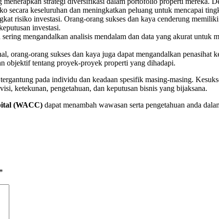
 menerapkan strategi diversifikasi dalam portofolio properti mereka. D
isiko secara keseluruhan dan meningkatkan peluang untuk mencapai ti
t risiko investasi. Orang-orang sukses dan kaya cenderung memilik
keputusan investasi.
 sering mengandalkan analisis mendalam dan data yang akurat untuk
nal, orang-orang sukses dan kaya juga dapat mengandalkan penasihat 
bjektif tentang proyek-proyek properti yang dihadapi.
i tergantung pada individu dan keadaan spesifik masing-masing. Kesuk
visi, ketekunan, pengetahuan, dan keputusan bisnis yang bijaksana.
pital (WACC)
dapat menambah wawasan serta pengetahuan anda dalam b
*