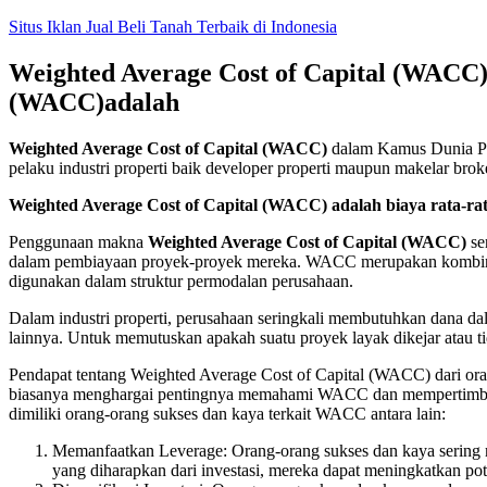
Skip
Situs Iklan Jual Beli Tanah Terbaik di Indonesia
to
content
Weighted Average Cost of Capital (WACC) 
(WACC)adalah
Weighted Average Cost of Capital (WACC)
dalam Kamus Dunia Pro
pelaku industri properti baik developer properti maupun makelar bro
Weighted Average Cost of Capital (WACC) adalah biaya rata-r
Penggunaan makna
Weighted Average Cost of Capital (WACC)
se
dalam pembiayaan proyek-proyek mereka. WACC merupakan kombinasi 
digunakan dalam struktur permodalan perusahaan.
Dalam industri properti, perusahaan seringkali membutuhkan dana 
lainnya. Untuk memutuskan apakah suatu proyek layak dikejar atau ti
Pendapat tentang Weighted Average Cost of Capital (WACC) dari ora
biasanya menghargai pentingnya memahami WACC dan mempertimbang
dimiliki orang-orang sukses dan kaya terkait WACC antara lain:
Memanfaatkan Leverage: Orang-orang sukses dan kaya sering me
yang diharapkan dari investasi, mereka dapat meningkatkan p