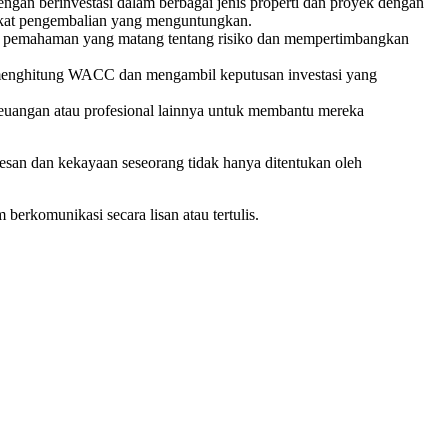
engan berinvestasi dalam berbagai jenis properti dan proyek dengan
ngkat pengembalian yang menguntungkan.
i pemahaman yang matang tentang risiko dan mempertimbangkan
 menghitung WACC dan mengambil keputusan investasi yang
keuangan atau profesional lainnya untuk membantu mereka
sesan dan kekayaan seseorang tidak hanya ditentukan oleh
erkomunikasi secara lisan atau tertulis.