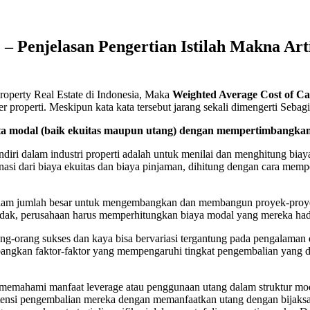
– Penjelasan Pengertian Istilah Makna Art
perty Real Estate di Indonesia, Maka
Weighted Average Cost of C
ker properti. Meskipun kata kata tersebut jarang sekali dimengerti S
ata modal (baik ekuitas maupun utang) dengan mempertimbangka
ndiri dalam industri properti adalah untuk menilai dan menghitung biay
dari biaya ekuitas dan biaya pinjaman, dihitung dengan cara mempe
dalam jumlah besar untuk mengembangkan dan membangun proyek-proyek
dak, perusahaan harus memperhitungkan biaya modal yang mereka hadapi,
ng-orang sukses dan kaya bisa bervariasi tergantung pada pengalama
kan faktor-faktor yang mempengaruhi tingkat pengembalian yang di
mahami manfaat leverage atau penggunaan utang dalam struktur modal.
otensi pengembalian mereka dengan memanfaatkan utang dengan bijaks