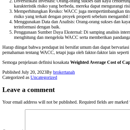
Diversifikasi Investasi: Orang-orang sukses dan kaya cenderung
karakteristik risiko yang berbeda, mereka dapat mengurangi r
Memperhitungkan Resiko: WACC juga mempertimbangkan tingka
risiko yang terkait dengan proyek properti sebelum mengambil 
Menggunakan Data dan Analisis: Orang-orang sukses dan kaya
terinformasi dengan baik.
Penggunaan Sumber Daya Eksternal: Di samping analisis inter
menghitung dan mengelola WACC serta memberikan pandangan o
Harap diingat bahwa pendapat ini bersifat umum dan dapat bervarias
pemahaman tentang WACC, tetapi juga oleh faktor-faktor lain seperti 
Semoga penjelasan definisi kosakata
Weighted Average Cost of Ca
Published
July 20, 2023
By
brokertanah
Categorized as
Uncategorized
Leave a comment
Your email address will not be published.
Required fields are marked