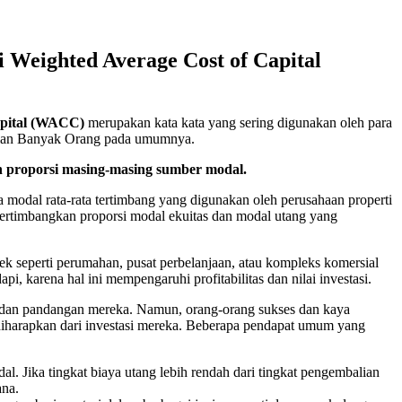
i Weighted Average Cost of Capital
apital (WACC)
merupakan kata kata yang sering digunakan oleh para
ebagian Banyak Orang pada umumnya.
n proporsi masing-masing sumber modal.
a modal rata-rata tertimbang yang digunakan oleh perusahaan properti
rtimbangkan proporsi modal ekuitas dan modal utang yang
 seperti perumahan, pusat perbelanjaan, atau kompleks komersial
 karena hal ini mempengaruhi profitabilitas dan nilai investasi.
n dan pandangan mereka. Namun, orang-orang sukses dan kaya
harapkan dari investasi mereka. Beberapa pendapat umum yang
 Jika tingkat biaya utang lebih rendah dari tingkat pengembalian
ana.