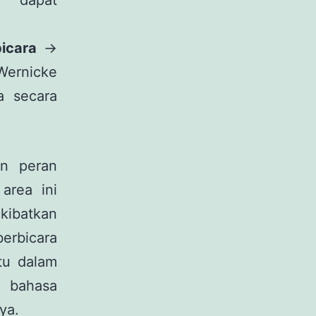
 dapat
icara
→
Wernicke
a secara
n peran
area ini
kibatkan
erbicara
tu dalam
n bahasa
ya.