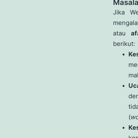
Masala
Jika We
mengala
atau
af
berikut:
Ke
me
ma
Uc
de
tid
(
wo
Ke