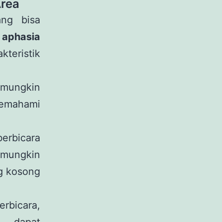
Area
ang bisa
 aphasia
teristik
mungkin
emahami
erbicara
 mungkin
ng kosong
rbicara,