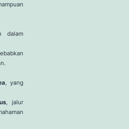
mampuan
an dalam
ebabkan
n.
ea
, yang
us
, jalur
emahaman