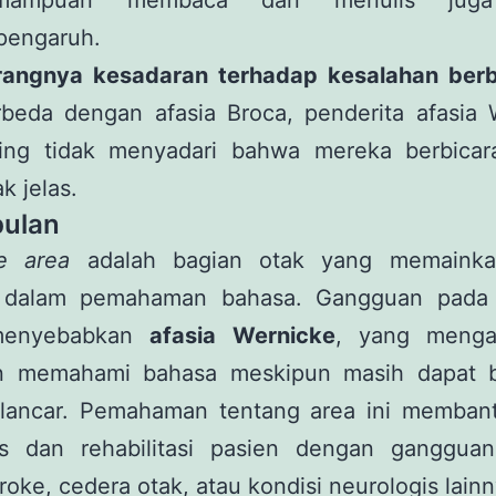
mampuan membaca dan menulis juga
pengaruh.
rangnya kesadaran terhadap kesalahan berb
rbeda dengan afasia Broca, penderita afasia 
ring tidak menyadari bahwa mereka berbicar
ak jelas.
ulan
e area
adalah bagian otak yang memainka
 dalam pemahaman bahasa. Gangguan pada 
menyebabkan
afasia Wernicke
, yang menga
an memahami bahasa meskipun masih dapat b
lancar. Pemahaman tentang area ini memban
is dan rehabilitasi pasien dengan ganggua
troke, cedera otak, atau kondisi neurologis lainn