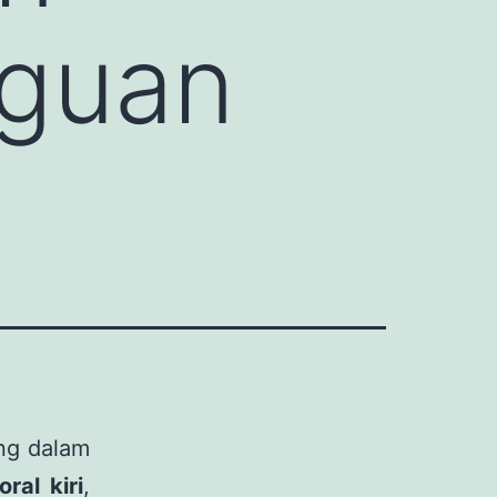
guan
ng dalam
ral kiri
,