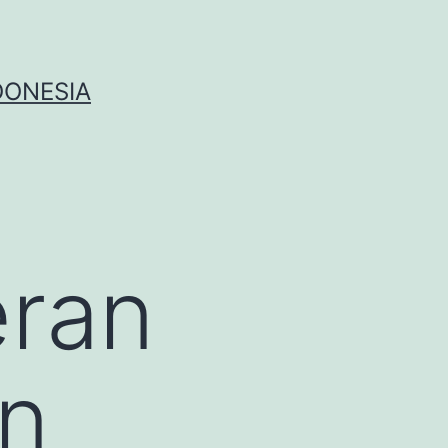
DONESIA
eran
n