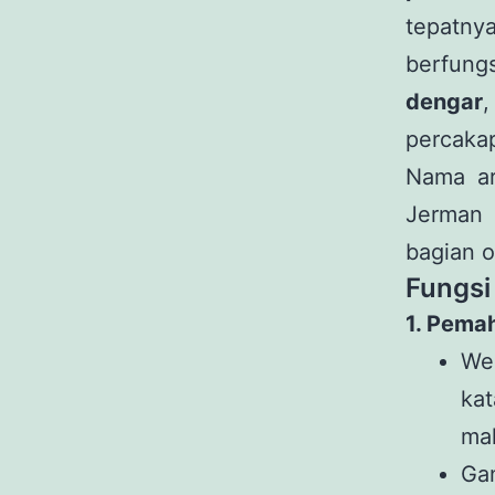
tepatny
berfung
dengar
percaka
Nama ar
Jerman 
bagian o
Fungsi
1. Pema
We
ka
ma
Ga