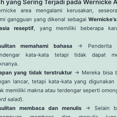
h yang Sering Terjadi pada Wernicke 
rnicke area mengalami kerusakan, seseor
mi gangguan yang dikenal sebagai
Wernicke’s
asia reseptif
, yang memiliki beberapa karak
sulitan memahami bahasa
→ Penderita 
ndengar kata-kata tetapi tidak dapat m
knanya.
apan yang tidak terstruktur
→ Mereka bisa b
ngan lancar, tetapi kata-kata yang digunakan
ak memiliki makna atau terdengar seperti omo
rd salad
).
sulitan membaca dan menulis
→ Selain be