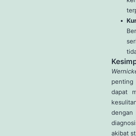
ke
ter
Ku
Be
se
tid
Kesimp
Wernick
penting
dapat 
kesulit
dengan 
diagnos
akibat s