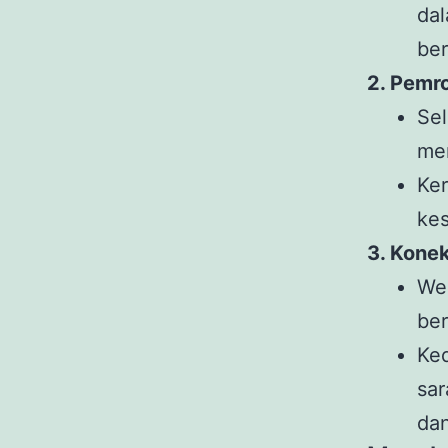
da
ber
2. Pemr
Se
mem
Ke
ke
3. Kone
We
ber
Ke
sa
dan