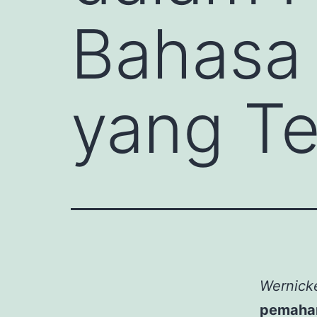
Bahasa
yang Te
Wernick
pemaha