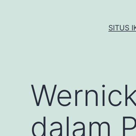
Skip
to
content
SITUS 
Wernick
dalam 