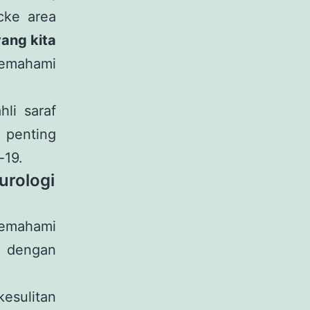
cke area
ang kita
memahami
hli saraf
 penting
-19.
urologi
memahami
a dengan
esulitan