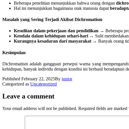
Beberapa penelitian menunjukkan bahwa orang dengan
dichr
Hal ini menunjukkan bagaimana otak manusia dapat
beradapta
Masalah yang Sering Terjadi Akibat Dichromatism
Kesulitan dalam pekerjaan dan pendidikan
→ Beberapa profe
Kendala dalam kehidupan sehari-hari
→ Sulit membedakan wa
Kurangnya kesadaran dari masyarakat
→ Banyak orang tid
Kesimpulan
Dichromatism adalah gangguan persepsi warna yang mempengaruhi 
kehidupan, banyak individu dengan kondisi ini berhasil beradaptas
Published
February 22, 2025
By
junior
Categorized as
Uncategorized
Leave a comment
Your email address will not be published.
Required fields are marked