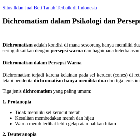
Skip
Situs Iklan Jual Beli Tanah Terbaik di Indonesia
to
content
Dichromatism dalam Psikologi dan Persep
Dichromatism
adalah kondisi di mana seseorang hanya memiliki dua
sering dikaitkan dengan
persepsi warna
dan bagaimana keterbatasan 
Dichromatism dalam Persepsi Warna
Dichromatism terjadi karena kelainan pada sel kerucut (cones) di 
tetapi penderita
dichromatism hanya memiliki dua
dari tiga jenis ini
Tiga jenis
dichromatism
yang paling umum:
1. Protanopia
Tidak memiliki sel kerucut merah
Kesulitan membedakan merah dan hijau
Warna merah terlihat lebih gelap atau bahkan hitam
2. Deuteranopia