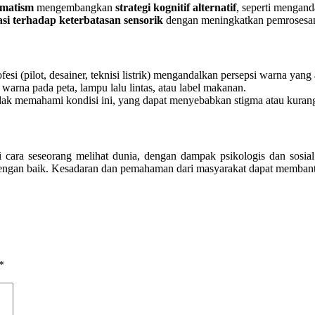
omatism
mengembangkan
strategi kognitif alternatif
, seperti mengand
si terhadap keterbatasan sensorik
dengan meningkatkan pemrosesan 
si (pilot, desainer, teknisi listrik) mengandalkan persepsi warna yang 
rna pada peta, lampu lalu lintas, atau label makanan.
ak memahami kondisi ini, yang dapat menyebabkan stigma atau kura
cara seseorang melihat dunia, dengan dampak psikologis dan sosia
i dengan baik. Kesadaran dan pemahaman dari masyarakat dapat memban
*