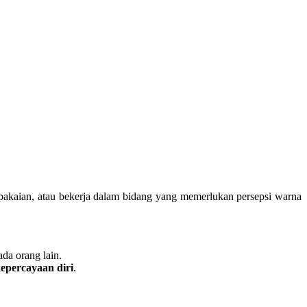
ih pakaian, atau bekerja dalam bidang yang memerlukan persepsi warna
da orang lain.
epercayaan diri
.