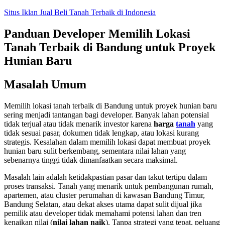
Skip
Situs Iklan Jual Beli Tanah Terbaik di Indonesia
to
content
Panduan Developer Memilih Lokasi
Tanah Terbaik di Bandung untuk Proyek
Hunian Baru
Masalah Umum
Memilih lokasi tanah terbaik di Bandung untuk proyek hunian baru
sering menjadi tantangan bagi developer. Banyak lahan potensial
tidak terjual atau tidak menarik investor karena
harga
tanah
yang
tidak sesuai pasar, dokumen tidak lengkap, atau lokasi kurang
strategis. Kesalahan dalam memilih lokasi dapat membuat proyek
hunian baru sulit berkembang, sementara nilai lahan yang
sebenarnya tinggi tidak dimanfaatkan secara maksimal.
Masalah lain adalah ketidakpastian pasar dan takut tertipu dalam
proses transaksi. Tanah yang menarik untuk pembangunan rumah,
apartemen, atau cluster perumahan di kawasan Bandung Timur,
Bandung Selatan, atau dekat akses utama dapat sulit dijual jika
pemilik atau developer tidak memahami potensi lahan dan tren
kenaikan nilai (
nilai lahan naik
). Tanpa strategi yang tepat, peluang