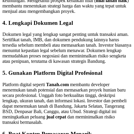
keuntungan. Mengetahui prospek kenaikan nilai (
nilai lahan naik
)
membantu menentukan strategi harga dan waktu yang tepat untuk
menjual atau mengembangkan proyek.
4. Lengkapi Dokumen Legal
Dokumen legal yang lengkap sangat penting untuk transaksi aman.
Sertifikat tanah, IMB, dan dokumen pendukung lainnya harus
tersedia sebelum membeli atau memasarkan tanah. Investor biasanya
menuntut kepastian legal sebelum menawar. Dokumen lengkap
memudahkan proses negosiasi dan meminimalkan risiko sengketa
atau penipuan, terutama di kawasan strategis Bandung.
5. Gunakan Platform Digital Profesional
Platform digital seperti
Tanah.com
membantu developer
menemukan tanah potensial dan memasarkan proyek hunian baru
secara profesional. Unggah foto berkualitas tinggi, deskripsi
lengkap, ukuran tanah, dan informasi lokasi. Investor dan pembeli
dapat menemukan tanah di Bandung, Jakarta Selatan, Tangerang
BSD, Denpasar Bali, Canggu, atau Ubud. Strategi digital ini
meningkatkan peluang
jual cepat
dan meminimalkan risiko
transaksi bermasalah.
6. Buat Konten Pemasaran Menarik