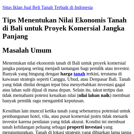
Skip
Situs Iklan Jual Beli Tanah Terbaik di Indonesia
to
content
Tips Menentukan Nilai Ekonomis Tanah
di Bali untuk Proyek Komersial Jangka
Panjang
Masalah Umum
Menentukan nilai ekonomis tanah di Bali untuk proyek komersial
jangka panjang sering menjadi tantangan bagi pemilik atau investor.
Banyak yang bingung dengan
harga
tanah
terkini, terutama di
kawasan strategis seperti Canggu, Ubud, atau Denpasar Bali. Tanah
yang tidak dinilai dengan tepat bisa menyebabkan investasi gagal
atau lahan sulit dijual di masa depan. Selain itu, takut tertipu dan
tidak memahami potensi kenaikan nilai (
nilai lahan naik
) membuat
banyak pemilik ragu mengambil keputusan.
Kesulitan lain muncul ketika tanah yang sebenarnya potensial untuk
pembangunan hotel, vila, atau pusat komersial justru tidak menarik
investor karena penilaian yang tidak akurat. Kondisi ini membuat
tanah kehilangan peluang sebagai
properti investasi
yang
menguntungkan. Tanah di lokasi strategis yang dibiarkan lama tanpa